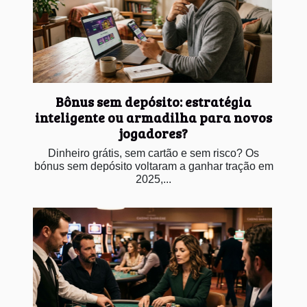
Bônus sem depósito: estratégia
inteligente ou armadilha para novos
jogadores?
Dinheiro grátis, sem cartão e sem risco? Os
bónus sem depósito voltaram a ganhar tração em
2025,...