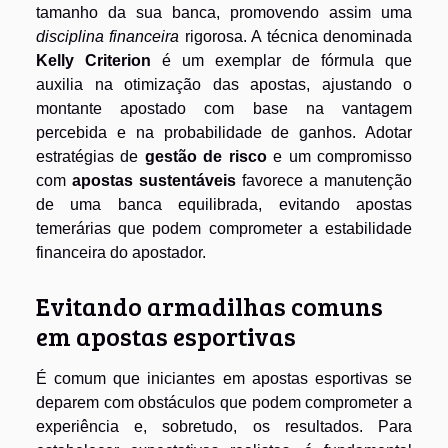
tamanho da sua banca, promovendo assim uma
disciplina financeira
rigorosa. A técnica denominada
Kelly Criterion
é um exemplar de fórmula que
auxilia na otimização das apostas, ajustando o
montante apostado com base na vantagem
percebida e na probabilidade de ganhos. Adotar
estratégias de
gestão de risco
e um compromisso
com
apostas sustentáveis
favorece a manutenção
de uma banca equilibrada, evitando apostas
temerárias que podem comprometer a estabilidade
financeira do apostador.
Evitando armadilhas comuns
em apostas esportivas
É comum que iniciantes em apostas esportivas se
deparem com obstáculos que podem comprometer a
experiência e, sobretudo, os resultados. Para