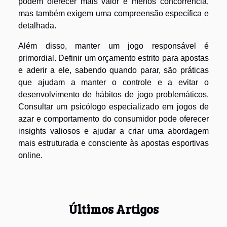
podem oferecer mais valor e menos concorrência,
mas também exigem uma compreensão específica e
detalhada.
Além disso, manter um jogo responsável é
primordial. Definir um orçamento estrito para apostas
e aderir a ele, sabendo quando parar, são práticas
que ajudam a manter o controle e a evitar o
desenvolvimento de hábitos de jogo problemáticos.
Consultar um psicólogo especializado em jogos de
azar e comportamento do consumidor pode oferecer
insights valiosos e ajudar a criar uma abordagem
mais estruturada e consciente às apostas esportivas
online.
Últimos Artigos