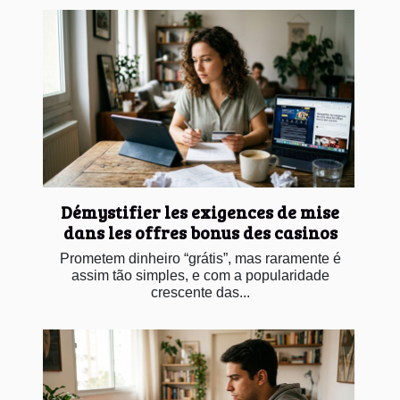
Démystifier les exigences de mise
dans les offres bonus des casinos
Prometem dinheiro “grátis”, mas raramente é
assim tão simples, e com a popularidade
crescente das...