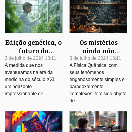
Edição genética, o
Os mistérios
futuro da
ainda não
medicina
resolvidos da
3 de julho de 2024 13:11
3 de julho de 2024 13:11
À medida que nos
A Física Quântica, com
personalizada
física quântica
aventuramos na era da
seus fenômenos
medicina do século XXI,
enganosamente simples e
um horizonte
paradoxalmente
impressionante de...
complexos, tem sido objeto
de...