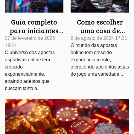
Guia completo
Como escolher
para iniciantes
uma casa de
em apostas
apostas online:
27 de fevereiro de 2025
6 de agosto de 2024 17:21
19:14
O mundo das apostas
esportivas online
critérios
O universo das apostas
online tem crescido
essenciais
esportivas online tem
exponencialmente,
crescido
oferecendo aos entusiastas
exponencialmente,
do jogo uma variedade...
atraindo adeptos que
buscam tanto a...